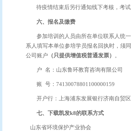
待疫情结束后
另行通知
线下考核，
考试
六
、报名及缴费
参加培训的人员由所在单位联系人统一
系人填写本单位参培学员报名回执时，须
账户
（只提供
增值税普通发票
）
。
公司
户 名：山东鲁环教育咨询有限公司
账 号：74130078801100000159
开户行：上海浦东发展银行济南自贸
七、下载凯发k8的联系方式
山东省环境保护产业协会