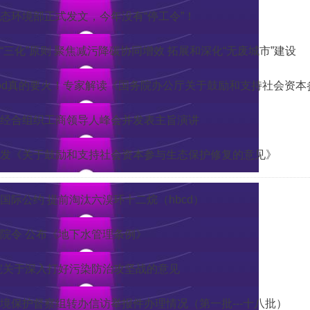
态环境部正式发文，今年没有“停工令”！
“三化”原则 聚焦减污降碳协同增效 拓展和深化“无废城市”建设
od真的要火！专家解读《国务院办公厅关于鼓励和支持社会资
经合组织工商领导人峰会并发表主旨演讲
发《关于鼓励和支持社会资本参与生态保护修复的意见》
国际公约 提前淘汰六溴环十二烷（hbcd）
院令 公布《地下水管理条例》
院关于深入打好污染防治攻坚战的意见
境保护督察组转办信访举报件办理情况（第一批---十八批）