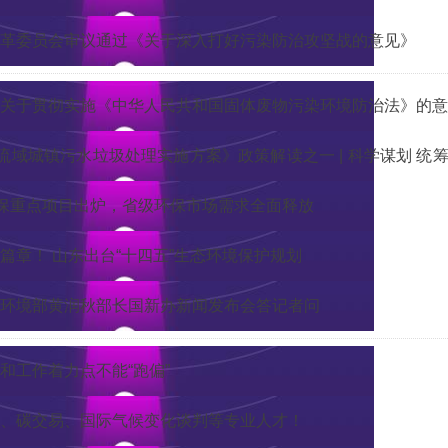
革委员会审议通过《关于深入打好污染防治攻坚战的意见》
关于贯彻实施《中华人民共和国固体废物污染环境防治法》的意
河流域城镇污水垃圾处理实施方案》政策解读之一 | 科学谋划 
环保重点项目出炉，省级环保市场需求全面释放
篇章！ 山东出台“十四五”生态环境保护规划
环境部黄润秋部长国新办新闻发布会答记者问
和工作着力点不能“跑偏”
、碳交易、国际气候变化谈判等专业人才！